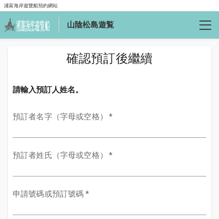
浦富海岸遊覽船預約網站
山陰松島遊覧
確認預訂
確認預訂後繼續
語言
請輸入預訂人姓名。
日本語
預訂者名字（字母或空格）
*
English
繁體中文
預訂者姓氏（字母或空格）
*
詳情
申請號碼或預訂號碼
*
公司介紹
常見問題