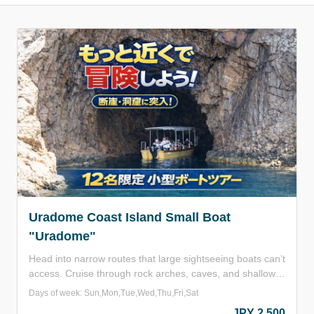
Uradome Coast Island Small Boat
"Uradome"
Head into narrow routes that large sightseeing boats can’t
access. Cruise through rock arches, caves, and shallow
coves, and experience the breathtaking power of the
Days of week: Sun,Mon,Tue,Wed,Thu,Fri,Sat
Uradome Coast right before your eyes. Looking straight
JPY 2,500