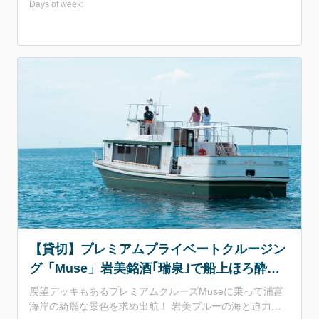
Days of week:
ケ…ストレス発散間違いなし！！ ・運航時間が1時間程度
なので8曲ほど歌唱可能 ・1名～10名程度（ギャラリーと
して乗り組む場合は24名までOK）
【貸切】プレミアムプライベートクルージン
グ「Muse」岩美銘酒｢瑞泉｣で船上ほろ酔い
プラン｜定員10名 展望デッキ付
展望デッキもあるプレミアムクルーズMuseに乗って浦富
海岸の綺麗な景色を求め出航！ 岩美ブルーの海と迫力満