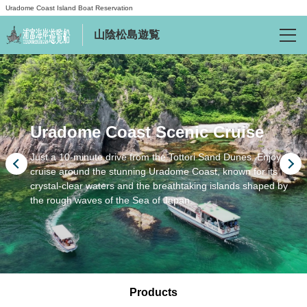
Uradome Coast Island Boat Reservation
山陰松島遊覧
Reservations
Language
Uradome Coast Scenic Cruise
日本語
Just a 10-minute drive from the Tottori Sand Dunes. Enjoy a
English
cruise around the stunning Uradome Coast, known for its
crystal-clear waters and the breathtaking islands shaped by
the rough waves of the Sea of Japan.
繁體中文
Info
About Us
Products
FAQ