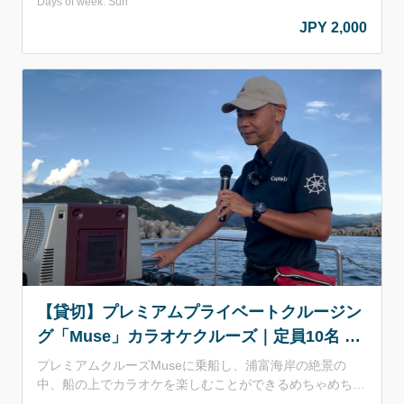
Days of week: Sun
時間を過ごしながら、ワンちゃんとの思い出を作りません
JPY 2,000
か？ デッキでは海風を感じながら、ワンちゃんと一緒に
景色を楽しめます。 写真撮影にもぴったりなスポットも
あり、愛犬との思い出作りにおすすめです。 【実施日】
2026年5月24日、6月14日、7月5日、9月27日 【出航時
間】11:00 【最少催行人数】10名様 ご家族や愛犬コミュ
ニティのお友達と一緒に、ぜひご参加ください。 ※貸切ク
ルーズではありません。 ※1グループ 2頭まで。 ※大型犬
が乗船する場合は状況により定員の制限をする場合がござ
います。 ※マナーパンツ、リード着用必須。 ※狂犬病・
混合ワクチンの予防接種を受けていない場合はご利用いた
だけません。 ※海上状況により欠航、中止となる場合がご
ざいます。 ※催行人数に満たない場合、中止となる場合が
ございます。
【貸切】プレミアムプライベートクルージン
グ「Muse」カラオケクルーズ｜定員10名 展
望デッキ付
プレミアムクルーズMuseに乗船し、浦富海岸の絶景の
中、船の上でカラオケを楽しむことができるめちゃめちゃ
贅沢で開放感バツグンな遊覧船！ 自然の中でのカラオ