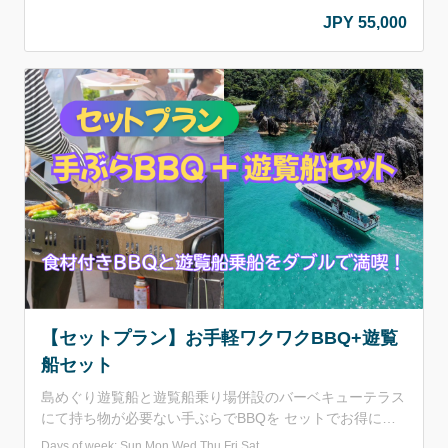
で誰にも邪魔されず、浦富海岸の綺麗な景色をお楽しみく
JPY 55,000
ださい！！ ✔ 開放的な展望デッキ ✔ ゆったり過ごせるテ
ーブル席 ✔ コースは船長と相談可能 社員旅行・仲間との
貸切クルージング・特別な集まりやイベントにおすすめで
す！ 出航時間は要相談（予約フォーム入力時に記載くだ
さい。）
【セットプラン】お手軽ワクワクBBQ+遊覧
船セット
島めぐり遊覧船と遊覧船乗り場併設のバーベキューテラス
にて持ち物が必要ない手ぶらでBBQを セットでお得に楽
しめるプランをご用意しました！ BBQ食材は遊覧船の船
Days of week: Sun,Mon,Wed,Thu,Fri,Sat