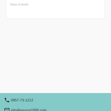
ます！ 普段は日中しか運航しない浦富海岸遊覧船です
Days of week:
が、 日没にあわせて出航し、海に夕日が沈む幻想的な風
景をお楽しみいただけます。 【開催日】2026年7月18
日、19日、26日、8月1日、2日、8日、9日 【出航時間】
18:30 ※要確認 【定員】20名（先着） 【最少催行人数】
10名 【申込締め切り】2日前16：00 乗船券購入特典とし
て、 お土産に遊覧船オリジナル商品「IwamiBlueサイダ
ー」をプレゼント！ 7月8月の限定プランですので、この
機会に是非ご乗船ください♪ ※海上状況により欠航、中止
となる場合がございます。 ※波や風の影響により、使用船
舶を変更する場合がございます。 ※最少催行人数に満たな
い場合、中止となる場合がございます。 ※遊覧船ファンク
ラブ会員様で、特典ご利用の方はお電話にてご予約くださ
い。
0857-73-1212
info@yourun1000.com