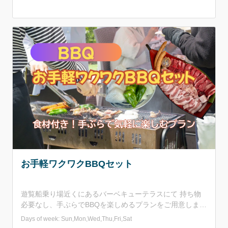
people. Reservations are not required, so please visit the
website to check the operation status on the day of the
tour. The boat offers an impressive 25 m depth of water
clarity, beautiful beaches with white sand and green
pines, and a view of the intricate Rias coastline with its
varied scenery! Enjoy a relaxing and leisurely cruise.
Translated with DeepL.com (free version)
お手軽ワクワクBBQセット
遊覧船乗り場近くにあるバーベキューテラスにて 持ち物
必要なし、手ぶらでBBQを楽しめるプランをご用意しまし
た！ 遊覧船の船長がセレクトした鳥取県産の牛バラ・牛
Days of week: Sun,Mon,Wed,Thu,Fri,Sat
ランプ等がセットになっています。 ～セット内容～ お