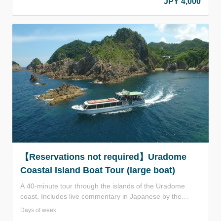
JPY 4,000
to approximately 55 km/h in the second half. Perfect for
those who want more excitement and unforgettable
memories. Weekdays through July 17 and from August
31 to October 9 are available by reservation only. ※ This
is a high-speed boat, which may put strain on your lower
back. Please be cautious if you have concerns about your
back or legs. ※ Age requirement: Junior high school
students to 60 years old.
【Reservations not required】Uradome
Coastal Island Boat Tour (large boat)
A 40-minute tour through the islands of the Uradome
coast. Includes live commentary in Japanese by the
captain. The boat has indoor seating at the front and
Days of week:
outdoor deck seating at the rear, and has a capacity of 95