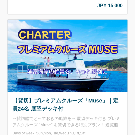
間と･･･ 浦富海岸の綺麗な景色をお楽しみ頂けます。 ✔
JPY 15,000
船内にはテーブルあり、飲食可。 ✔ 乗船時間は約40分、
島めぐり遊覧船と同じコースを運航。 ✔ この船のみ、ペ
ット乗船可能。 船長によるガイドあり or なし も選択可能
です。 写真撮影などは船長がサポート！ご要望などは可
能な限りご対応致します。 ※洞門や洞窟は入ることができ
ません。予めご了承くださいませ。
【貸切】プレミアムクルーズ「Muse」｜定
員24名 展望デッキ付
～貸切船でとっておきの船旅を～ 展望デッキ付き プレミ
アムクルーズ "Muse" を貸切できる特別プラン！ 遊覧船乗
り場から浦富海岸の絶景ポイントを巡ります。 貸切なの
Days of week: Sun,Mon,Tue,Wed,Thu,Fri,Sat