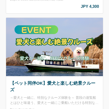
長がセレクトした鳥取県産の牛バラ・牛ランプなど。 友
JPY 4,300
達や家族、小イベント等、BBQと乗船をダブルで楽しめま
す ^^ ～セット内容～ お肉：鳥取県産のお肉(牛バラ・牛
ランプ・豚バラ・鶏モモ)+鳥取県産ロングウインナー 野
菜：ピーマン・玉ねぎ ※野菜は少なめです。必要な方は
持ち込みをおすすめしております。 他：おにぎり2個・焼
肉のタレ その他料金に含まれるもの：施設利用料(BBQコ
ンロ(網･鉄板付き)･テーブル･イス･トング･火ばさみ･調理
台&流し台使用料･ごみ処理代込み 【営業期間】2026年5
月15日～10月31日 ※毎週火曜日および大型連休を除く
【営業時間】11：00～15：00(15：00には施設を閉めさ
せていただきます。) 【セット料金】大人(中学生以上)
4,300円/人 小学生 3,500円/人 ■申込みについて お申し込
みは2名様以上でお願いしております。 遊覧船欠航時は、
お手軽ワクワクBBQプラン（大人3,500円 小学生3,000
円）へ変更となり、差額を返金致します。
【ペット同伴OK】愛犬と楽しむ絶景クルー
ズ
～愛犬と一緒に、特別なクルーズ体験を～ 普段の遊覧船
とはひと味違う、愛犬と一緒にご乗船いただける特別なイ
ベントクルーズを開催します。 海の上でゆったりとした