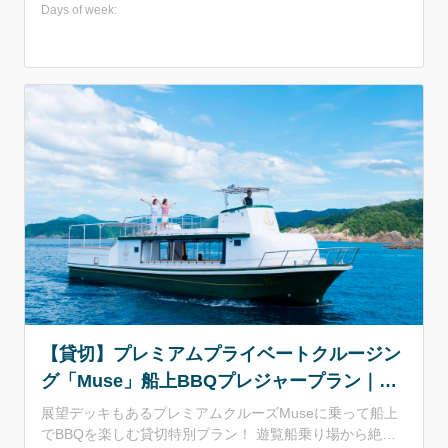
点の島々を眺めながら・・・名物の干物を炙り、岩美の銘
Days of week:
酒｢瑞泉｣と共に舌鼓！ 素敵な仲間と楽しい思い出を作り
ませんか？？
【貸切】プレミアムプライベートクルージン
グ「Muse」船上BBQプレジャープラン｜定
員10名 展望デッキ付
展望デッキもあるプレミアムクルーズMuseに乗って船上
でBBQを楽しむ貸切特別プラン！ 遊覧船乗り場から絶景