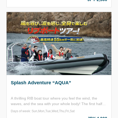
up at the 70-meter cliffs from below is an unforgettable,
awe-inspiring moment. With only 12 seats, this small boat
offers an up-close, immersive adventure. Enjoy the
excitement of peering into the sea with a glass-bottom
viewer. Perfect for those who want to get closer—and add
a little adventure to their journey!
Splash Adventure “AQUA”
A thrilling RIB boat tour where you feel the wind, the
waves, and the sea with your whole body! The first half
offers breathtaking views of the Uradome Coast, followed
Days of week: Sun,Mon,Tue,Wed,Thu,Fri,Sat
by an adrenaline-pumping ride as the boat accelerates up