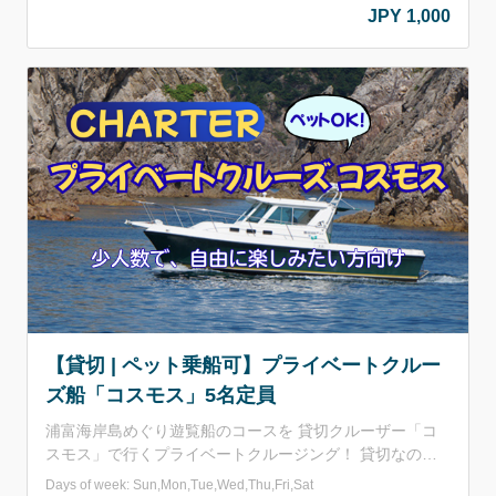
間】11：00～15：00(15：00には施設を閉めさせていた
JPY 1,000
だきます。) 【バーベキュー施設利用料】 大人(中学生以
上) 1,000円/人 小学生 500円/人 ■含まれるもの BBQコン
ロ(網･鉄板付き)･テーブル･イス･トング･火ばさみ･調理台
&流し台使用料･ごみ処理代込み ■申込みについて お申し
込みは2名様以上でお願いしております。
【貸切 | ペット乗船可】プライベートクルー
ズ船「コスモス」5名定員
浦富海岸島めぐり遊覧船のコースを 貸切クルーザー「コ
スモス」で行くプライベートクルージング！ 貸切なので
周りも気にせず、ご家族やご夫婦、カップルやすてきな仲
Days of week: Sun,Mon,Tue,Wed,Thu,Fri,Sat