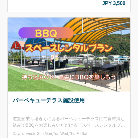
JPY 3,500
肉：鳥取県産のお肉(牛バラ・牛ランプ・豚バラ・鶏モ
モ)+鳥取県産ロングウインナー 野菜：ピーマン・玉ね
ぎ ※野菜は少なめです。必要な方は持ち込みをおすすめ
しております。 他：おにぎり2個・焼肉のタレ その他料金
に含まれるもの：施設利用料(BBQコンロ(網･鉄板付き)･テ
ーブル･イス･トング･火ばさみ･調理台&流し台使用料･ごみ
処理代込み 【営業期間】2026年5月15日～10月31日 ※
毎週火曜日および大型連休を除く(お盆連休・シルバーウ
ィーク等) 【営業時間】11：00～15：00(15：00には施設
を閉めさせていただきます。) 【セット料金】大人(中学生
以上) 3,500円/人 小学生 3,000円/人 ■申込みについて お
申し込みは2名様以上でお願いしております。 大型連休は
「施設利用プラン」のみ予約受付可能となります。
バーベキューテラス施設使用
遊覧船乗り場近くにあるバーベキューテラスにて食材持ち
込みでBBQをお楽しみいただける「スペースレンタルプラ
ン」 【営業期間】2026年5月1日～10月31日 【営業時
Days of week: Sun,Mon,Tue,Wed,Thu,Fri,Sat