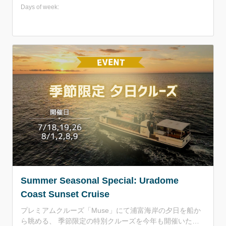
ポイントを巡りながら船上でBBQをお楽しみいただけま
Days of week:
す。 食材は地元鳥取県産のお肉などをご提供。 貸切なの
で誰にも邪魔されず、浦富海岸の綺麗な景色や楽しいBBQ
をお楽しみください！！
Summer Seasonal Special: Uradome
Coast Sunset Cruise
プレミアムクルーズ「Muse」にて浦富海岸の夕日を船か
ら眺める、 季節限定の特別クルーズを今年も開催いたし