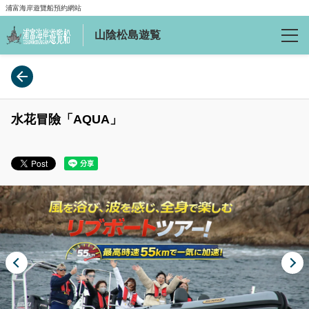
浦富海岸遊覽船預約網站
山陰松島遊覧
確認預訂
語言
水花冒險「AQUA」
日本語
English
繁體中文
詳情
公司介紹
常見問題