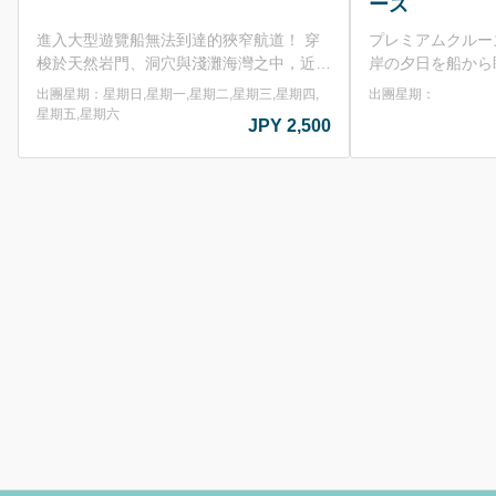
ーズ
プレミアムクルーズ「Muse」にて浦富海
遊覧船乗り場近くに
岸の夕日を船から眺める、 季節限定の特
スにて 持ち物必要な
別クルーズを今年も開催いたします！ 普
楽しめるプランをご
出團星期：
出團星期：星期日,星期一
段は日中しか運航しない浦富海岸遊覧船で
船の船長がセレクト
星期六
すが、 日没にあわせて出航し、海に夕日
ラ・牛ランプ等がセ
が沈む幻想的な風景をお楽しみいただけま
～セット内容～ お肉
す。 【開催日】2026年7月18日、19日、
バラ・牛ランプ・豚
26日、8月1日、2日、8日、9日 【出航時
産ロングウインナー
間】18:30 ※要確認 【定員】20名（先
ねぎ ※野菜は少な
着） 【最少催行人数】10名 【申込締め切
ち込みをおすすめし
り】2日前16：00 乗船券購入特典とし
にぎり2個・焼肉のタレ その他料金
て、 お土産に遊覧船オリジナル商品
れるもの：施設利用料
「IwamiBlueサイダー」をプレゼント！ 7
板付き)･テーブル･
月8月の限定プランですので、この機会に
調理台&流し台使用
是非ご乗船ください♪ ※海上状況により欠
【営業期間】2026年
航、中止となる場合がございます。 ※波
日 ※毎週火曜日お
や風の影響により、使用船舶を変更する場
(お盆連休・シルバー
合がございます。 ※最少催行人数に満た
間】11：00～15：0
ない場合、中止となる場合がございます。
閉めさせていただきま
※遊覧船ファンクラブ会員様で、特典ご利
金】大人(中学生以上)