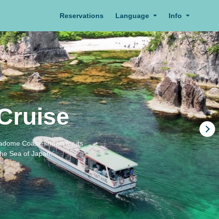
Reservations
Language
Info
Cruise
radome Coast, known for its
the Sea of Japan.