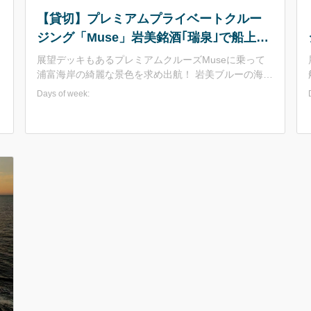
3,000円）へ変更となり、差額を返金致します。
【貸切】プレミアムプライベートクルー
ジング「Muse」岩美銘酒｢瑞泉｣で船上ほ
ろ酔いプラン｜定員10名 展望デッキ付
展望デッキもあるプレミアムクルーズMuseに乗って
浦富海岸の綺麗な景色を求め出航！ 岩美ブルーの海と
迫力満点の島々を眺めながら・・・名物の干物を炙
Days of week:
り、岩美の銘酒｢瑞泉｣と共に舌鼓！ 素敵な仲間と楽し
い思い出を作りませんか？？
供。