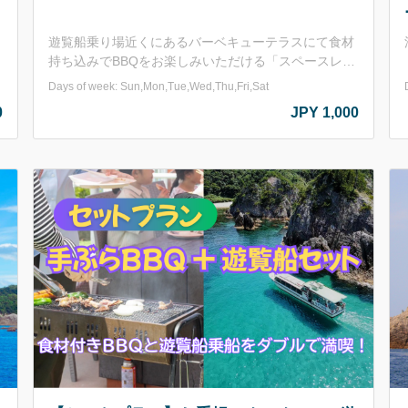
ち
遊覧船乗り場近くにあるバーベキューテラスにて食材
持ち込みでBBQをお楽しみいただける「スペースレン
牛
タルプラン」 【営業期間】2026年5月1日～10月31日
Days of week: Sun,Mon,Tue,Wed,Thu,Fri,Sat
【営業時間】11：00～15：00(15：00には施設を閉め
0
JPY 1,000
させていただきます。) 【バーベキュー施設利用
頂
料】 大人(中学生以上) 1,000円/人 小学生 500円/人
■含まれるもの BBQコンロ(網･鉄板付き)･テーブル･イ
ス･トング･火ばさみ･調理台&流し台使用料･ごみ処理
代込み ■申込みについて お申し込みは2名様以上でお
願いしております。
す。
よ