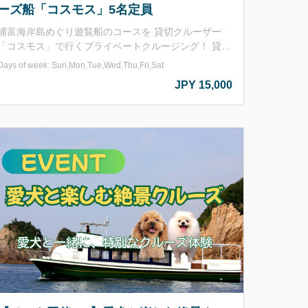
ーズ船「コスモス」5名定員
浦富海岸島めぐり遊覧船のコースを 貸切クルーザー
「コスモス」で行くプライベートクルージング！ 貸切
なので周りも気にせず、ご家族やご夫婦、カップルや
Days of week: Sun,Mon,Tue,Wed,Thu,Fri,Sat
すてきな仲間と･･･ 浦富海岸の綺麗な景色をお楽しみ
JPY 15,000
けます。 ✔ 船内にはテーブルあり、飲食可。 ✔ 乗
船時間は約40分、島めぐり遊覧船と同じコースを運
航。 ✔ この船のみ、ペット乗船可能。 船長によるガ
イドあり or なし も選択可能です。 写真撮影などは船
長がサポート！ご要望などは可能な限りご対応致しま
 ※洞門や洞窟は入ることができません。予めご了
承くださいませ。