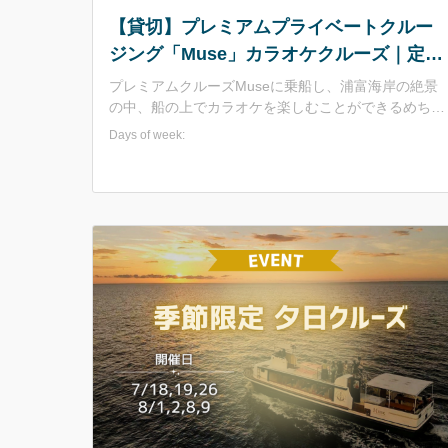
【貸切】プレミアムプライベートクルー
ジング「Muse」カラオケクルーズ｜定員
10名 展望デッキ付
プレミアムクルーズMuseに乗船し、浦富海岸の絶景
の中、船の上でカラオケを楽しむことができるめちゃ
めちゃ贅沢で開放感バツグンな遊覧船！ 自然の中での
Days of week:
カラオケ…ストレス発散間違いなし！！ ・運航時間が
1時間程度なので8曲ほど歌唱可能 ・1名～10名程度
（ギャラリーとして乗り組む場合は24名までOK）