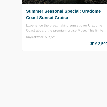
Summer Seasonal Special: Uradome
Coast Sunset Cruise
Experience the breathtaking sunset over Uradome
Coast aboard the premium cruise Muse. This limited
seasonal cruise returns once again, offering a truly
Days of week: Sun,Sat
unforgettable evening on the water. While the
JPY 2,50
Uradome Coast Sightseeing Cruise normally operate
only during the daytime, this special cruise departs at
sunset, allowing you to witness the magical sight of
the sun sinking into the sea. Operating Dates: July
18, 19, 26, August 1, 2, 8, and 9, 2026 Departure
Time: 6:30 PM (subject to confirmation) Capacity: 20
guests (first come, first served) Minimum Number of
Participants: 10 guests As a special gift, each guest
will receive an original sightseeing boat souvenir, the
Iwami Blue Cider. Available only during July and
August, this exclusive seasonal cruise is the perfect
opportunity to create lasting summer memories. - The
cruise may be canceled due to sea conditions. - The