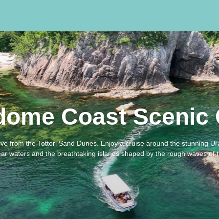
dome Coast Scenic 
ive from the Tottori Sand Dunes. Enjoy a cruise around the stunning U
lear waters and the breathtaking islands shaped by the rough waves of 