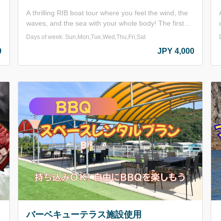
A thrilling RIB boat tour where you feel the wind, the
waves, and the sea with your whole body! The first
half offers breathtaking views of the Uradome Coast,
Days of week: Sun,Mon,Tue,Wed,Thu,Fri,Sat
followed by an adrenaline-pumping ride as the boat
0
JPY 4,000
accelerates up to approximately 55 km/h in the
second half. Perfect for those who want more
excitement and unforgettable memories. Weekdays
o
g
through July 17 and from August 31 to October 9 are
available by reservation only. ※ This is a high-speed
boat, which may put strain on your lower back. Please
be cautious if you have concerns about your back or
legs. ※ Age requirement: Junior high school students
to 60 years old.
バーベキューテラス施設使用