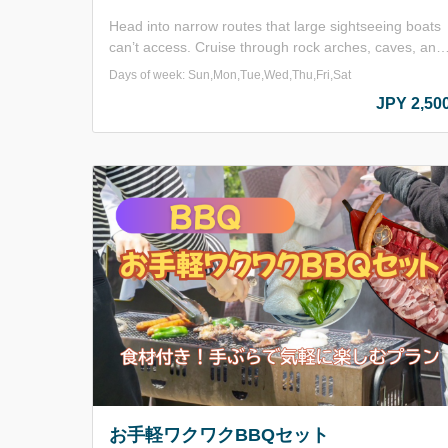
Head into narrow routes that large sightseeing boats
can’t access. Cruise through rock arches, caves, and
shallow coves, and experience the breathtaking
Days of week: Sun,Mon,Tue,Wed,Thu,Fri,Sat
power of the Uradome Coast right before your eyes.
JPY 2,50
Looking straight up at the 70-meter cliffs from below
is an unforgettable, awe-inspiring moment. With only
12 seats, this small boat offers an up-close,
immersive adventure. Enjoy the excitement of peerin
into the sea with a glass-bottom viewer. Perfect for
those who want to get closer—and add a little
adventure to their journey!
お手軽ワクワクBBQセット