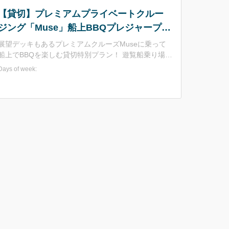
【貸切】プレミアムプライベートクルー
ジング「Muse」船上BBQプレジャープラ
ン｜定員10名 展望デッキ付
展望デッキもあるプレミアムクルーズMuseに乗って
船上でBBQを楽しむ貸切特別プラン！ 遊覧船乗り場か
ら絶景ポイントを巡りながら船上でBBQをお楽しみい
Days of week:
ただけます。 食材は地元鳥取県産のお肉などをご提
 貸切なので誰にも邪魔されず、浦富海岸の綺麗な
景色や楽しいBBQをお楽しみください！！