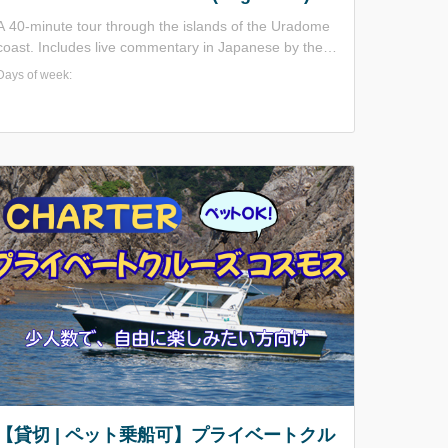
A 40-minute tour through the islands of the Uradome
coast. Includes live commentary in Japanese by the
captain. The boat has indoor seating at the front and
Days of week:
outdoor deck seating at the rear, and has a capacity
of 95 people. Reservations are not required, so
please visit the website to check the operation status
n the day of the tour. The boat offers an impressive
25 m depth of water clarity, beautiful beaches with
white sand and green pines, and a view of the
intricate Rias coastline with its varied scenery! Enjoy a
relaxing and leisurely cruise. Translated with
DeepL.com (free version)
【貸切 | ペット乗船可】プライベートクル