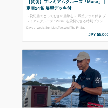
【貸切】プレミアムクルーズ「Muse」｜
定員24名 展望デッキ付
～貸切船でとっておきの船旅を～ 展望デッキ付き プ
レミアムクルーズ "Muse" を貸切できる特別プラン！
遊覧船乗り場から浦富海岸の絶景ポイントを巡りま
Days of week: Sun,Mon,Tue,Wed,Thu,Fri,Sat
す。 貸切なので誰にも邪魔されず、浦富海岸の綺麗
JPY 55,00
景色をお楽しみください！！ ✔ 開放的な展望デッキ
✔ ゆったり過ごせるテーブル席 ✔ コースは船長と相
談可能 社員旅行・仲間との貸切クルージング・特別な
集まりやイベントにおすすめです！ 出航時間は要相
（予約フォーム入力時に記載ください。）