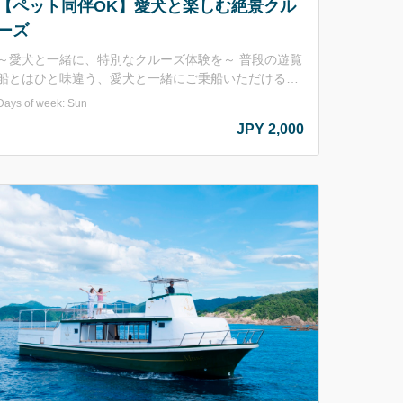
【ペット同伴OK】愛犬と楽しむ絶景クル
ーズ
～愛犬と一緒に、特別なクルーズ体験を～ 普段の遊覧
船とはひと味違う、愛犬と一緒にご乗船いただける特
別なイベントクルーズを開催します。 海の上でゆった
Days of week: Sun
りとした時間を過ごしながら、ワンちゃんとの思い出
JPY 2,000
を作りませんか？ デッキでは海風を感じながら、ワン
ちゃんと一緒に景色を楽しめます。 写真撮影にもぴっ
たりなスポットもあり、愛犬との思い出作りにおすす
です。 【実施日】2026年5月24日、6月14日、7月5
日、9月27日 【出航時間】11:00 【最少催行人数】10
 ご家族や愛犬コミュニティのお友達と一緒に、ぜ
ひご参加ください。 ※貸切クルーズではありません。
※1グループ 2頭まで。 ※大型犬が乗船する場合は状
況により定員の制限をする場合がございます。 ※マナ
ーパンツ、リード着用必須。 ※狂犬病・混合ワクチン
の予防接種を受けていない場合はご利用いただけませ
ん。 ※海上状況により欠航、中止となる場合がござい
ます。 ※催行人数に満たない場合、中止となる場合が
ございます。