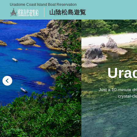
Uradome Coast Island Boat Reservation
山陰松島遊覧
Ura
Just a 10-minute dr
crystal-c