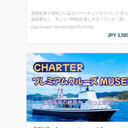
遊覧船乗り場近くにあるバーベキューテラスにて 持
物必要なし、手ぶらでBBQを楽しめるプランをご用意
しました！ 遊覧船の船長がセレクトした鳥取県産の
Days of week: Sun,Mon,Wed,Thu,Fri,Sat
バラ・牛ランプ等がセットになっています。 ～セット
JPY 3,50
内容～ お肉：鳥取県産のお肉(牛バラ・牛ランプ・豚
バラ・鶏モモ)+鳥取県産ロングウインナー 野菜：ピー
マン・玉ねぎ ※野菜は少なめです。必要な方は持ち
込みをおすすめしております。 他：おにぎり2個・焼
肉のタレ その他料金に含まれるもの：施設利用料
(BBQコンロ(網･鉄板付き)･テーブル･イス･トング･火
ばさみ･調理台&流し台使用料･ごみ処理代込み 【営業
期間】2026年5月15日～10月31日 ※毎週火曜日お
び大型連休を除く(お盆連休・シルバーウィーク等)
【営業時間】11：00～15：00(15：00には施設を閉め
させていただきます。) 【セット料金】大人(中学生以
上) 3,500円/人 小学生 3,000円/人 ■申込みについて
お申し込みは2名様以上でお願いしております。 大型
連休は「施設利用プラン」のみ予約受付可能となりま
す。