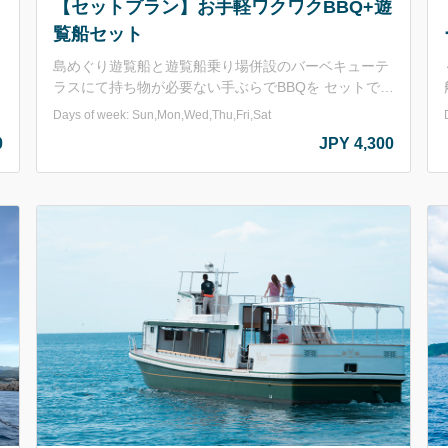
【セットプラン】お手軽ワクワクBBQ+遊
覧船セット
島めぐり遊覧船と遊覧船乗り場併設のバーベキューテ
ラスにて持ち物が必要ない手ぶらでBBQを セットでお
得に楽しめるプランをご用意しました！ BBQ食材は遊
Days of week: Sun,Mon,Wed,Thu,Fri,Sat
な
覧船の船長がセレクトした鳥取県産の牛バラ・牛ラン
0
JPY 4,300
プなど。 友達や家族、小イベント等、BBQと乗船をダ
ブルで楽しめます ^^ ～セット内容～ お肉：鳥取県産
のお肉(牛バラ・牛ランプ・豚バラ・鶏モモ)+鳥取県産
談
ロングウインナー 野菜：ピーマン・玉ねぎ ※野菜は
め
少なめです。必要な方は持ち込みをおすすめしており
ます。 他：おにぎり2個・焼肉のタレ その他料金に含
名様
まれるもの：施設利用料(BBQコンロ(網･鉄板付き)･テ
ーブル･イス･トング･火ばさみ･調理台&流し台使用料･
ごみ処理代込み 【営業期間】2026年5月15日～10月
31日 ※毎週火曜日および大型連休を除く 【営業時
間】11：00～15：00(15：00には施設を閉めさせてい
ただきます。) 【セット料金】大人(中学生以上) 4,300
円/人 小学生 3,500円/人 ■申込みについて お申し込
みは2名様以上でお願いしております。 遊覧船欠航時
は、お手軽ワクワクBBQプラン（大人3,500円 小学生