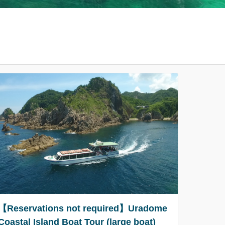
【Reservations not required】Uradome
Coastal Island Boat Tour (large boat)