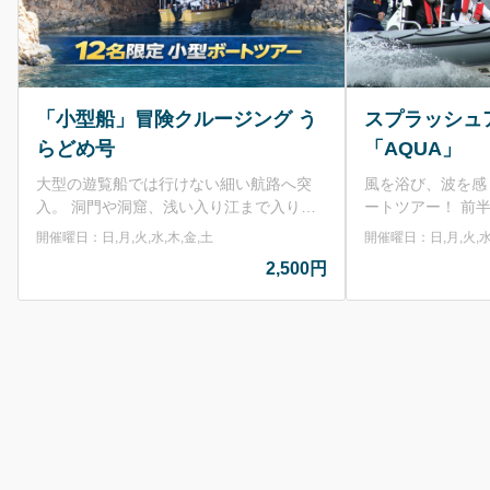
「小型船」冒険クルージング う
スプラッシュ
らどめ号
「AQUA」
大型の遊覧船では行けない細い航路へ突
風を浴び、波を感
入。 洞門や洞窟、浅い入り江まで入り込
ートツアー！ 前半は浦富海岸の圧倒的な
み、浦富海岸の大迫力を目の前で体感でき
景色を楽しみ、後
開催曜日：日,月,火,水,木,金,土
開催曜日：日,月,火,水
ます。 高さ70mの断崖を真下から見上げ
一気に加速！ 「
2,500円
る瞬間も迫力満点。 定員12名の小型船だ
出に残る体験がし
から、臨場感たっぷり。 箱めがねで海の
シャです。 7月17日までの平日、8月31日
中をのぞくワクワク体験も楽しめます。
～10月9日まで
「もっと近くで、もっと冒険したい」あな
す。 ※スピードがでる船のため、腰に負
たにおすすめです！
担がかかります。
注意くださいませ
60歳