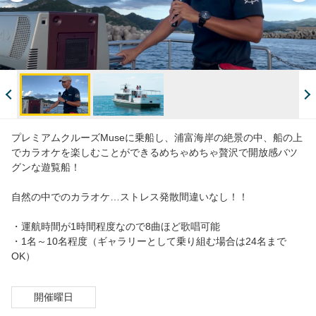
プレミアムクルーズMuseに乗船し、浦富海岸の絶景の中、船の上
でカラオケを楽しむことができるめちゃめちゃ贅沢で開放感バツ
グンな遊覧船！
自然の中でのカラオケ…ストレス発散間違いなし！！
・運航時間が1時間程度なので8曲ほど歌唱可能
・1名～10名程度（ギャラリーとして乗り組む場合は24名まで
OK）
開催曜日