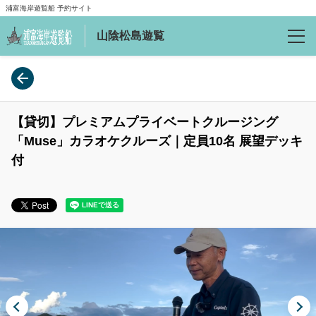
浦富海岸遊覧船 予約サイト
山陰松島遊覧
予約確認
言語
【貸切】プレミアムプライベートクルージング
「Muse」カラオケクルーズ｜定員10名 展望デッキ
日本語
付
English
繁體中文
ご案内
会社案内
よくあるお問合わせ