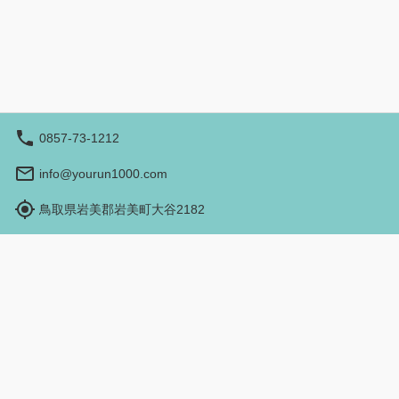
0857-73-1212
info@yourun1000.com
鳥取県岩美郡岩美町大谷2182
営業時間（現地時間）：9:00 - 17:00
予約する
旅行業登録票
旅行業約款
特定商取引法
©
2026
NutmegLabs Inc.